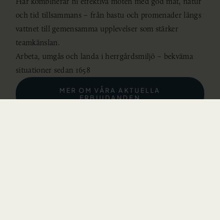
Här kombinerar ni effektiva möten med god mat, natur
och tid tillsammans – från bastu och promenader längs
vattnet till gemensamma upplevelser som stärker
teamkänslan.
Arbeta, umgås och landa i herrgårdsmiljö – bekväma
situationer sedan 1658
MER OM VÅRA AKTUELLA
ERBJUDANDEN
Lyxig helg på Friibergh
Lyx på Friibergh är tid, stillhet och omtanke. God mat,
utvalda viner, rogivande miljöer och plats för långa stunder
utan måsten. Här får helgen ta sin tid – i bekväma
situationer vid Mälarens strand.