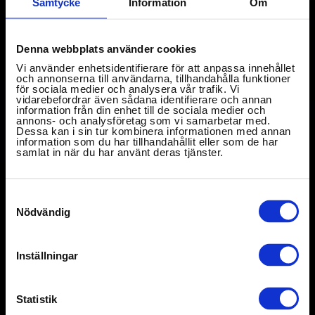
Samtycke
Information
Om
konferens i
konferens i
konferens i
konferens i
konferens i
konferens i
konferens i
konferens i
konferens i
konferens i
Denna webbplats använder cookies
sjönära
sjönära
sjönära
sjönära
sjönära
sjönära
sjönära
sjönära
sjönära
sjönära
Vi använder enhetsidentifierare för att anpassa innehållet
och annonserna till användarna, tillhandahålla funktioner
för sociala medier och analysera vår trafik. Vi
herrgårdsmiljö
herrgårdsmiljö
herrgårdsmiljö
herrgårdsmiljö
herrgårdsmiljö
herrgårdsmiljö
herrgårdsmiljö
herrgårdsmiljö
herrgårdsmiljö
herrgårdsmiljö
vidarebefordrar även sådana identifierare och annan
information från din enhet till de sociala medier och
annons- och analysföretag som vi samarbetar med.
Dessa kan i sin tur kombinera informationen med annan
information som du har tillhandahållit eller som de har
Nära Stockholm & Uppsala
Nära Stockholm & Uppsala
Nära Stockholm & Uppsala
Nära Stockholm & Uppsala
Nära Stockholm & Uppsala
Nära Stockholm & Uppsala
Nära Stockholm & Uppsala
Nära Stockholm & Uppsala
Nära Stockholm & Uppsala
Nära Stockholm & Uppsala
samlat in när du har använt deras tjänster.
Samtyckesval
Nödvändig
Inställningar
Statistik