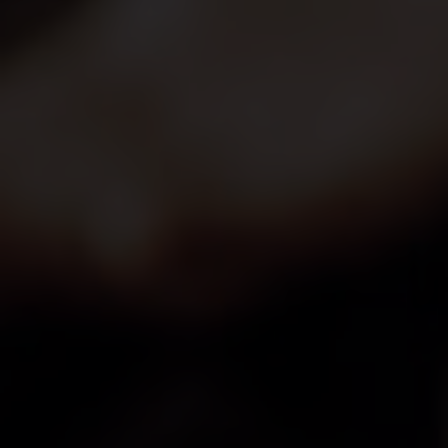
BRÖLLOP
OM OSS
GALLERI
In english
BOKA