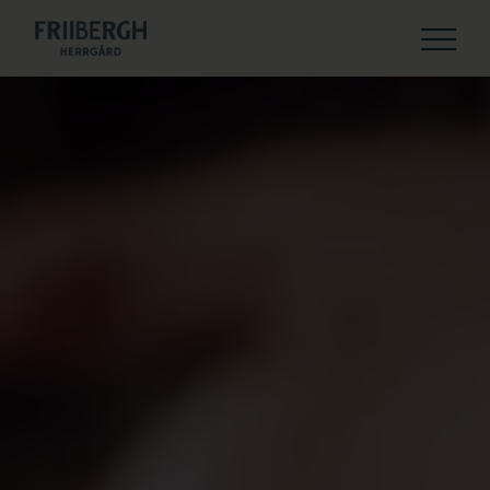
Weekend & konferens i sjönära herrgårdsmiljö
KONFERENS
AKTIVITETER
WEEKEND & GOLF
MAT & DRYCK
BOENDE