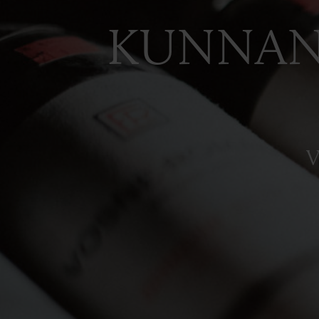
KUNNAN
V