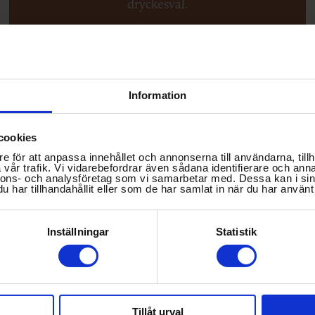
dryckesval.
Varmt välkomna till Friiberghs Herrgård
där ditt välbefinnande är vår passion.
Information
cookies
e för att anpassa innehållet och annonserna till användarna, tillh
vår trafik. Vi vidarebefordrar även sådana identifierare och anna
nnons- och analysföretag som vi samarbetar med. Dessa kan i sin
har tillhandahållit eller som de har samlat in när du har använt 
Inställningar
Statistik
Tillåt urval