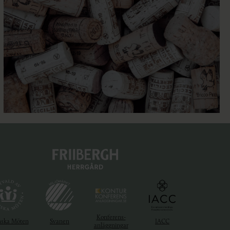
Konferens-
nska Möten
Svanen
IACC
anläggningar