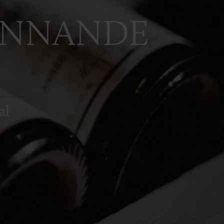
INNANDE
BRÖLLOP
OM OSS
ALLERI
al
n english
BOKA