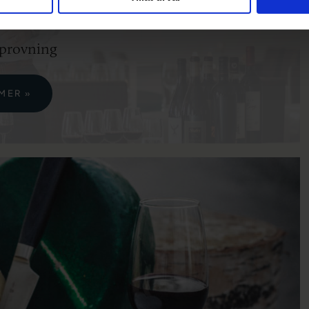
provning
MER »