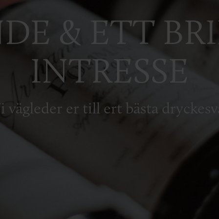
DE & ETT BR
INTRESSE
G
i vägleder er till ert bästa dryckesv
I