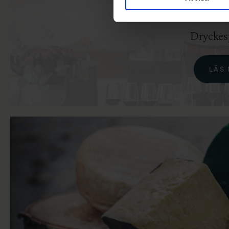
Dryckes
LÄS 