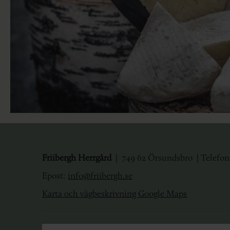
Friibergh
Herrgård
|
749 62 Örsundsbro | Telefon: 
Epost:
info@friibergh.se
Karta och vägbeskrivning Google Maps