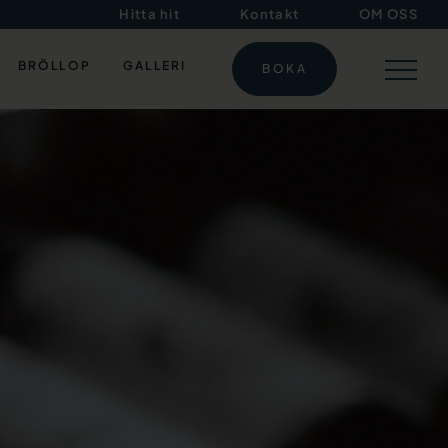
Hitta hit
Kontakt
OM OSS
BRÖLLOP
GALLERI
BOKA
eekend & konferens i sjönära herrgårdsmiljö
KONFERENS
KTIVITETER
WEEKEND & GOLF
MAT & DRYCK
BOENDE