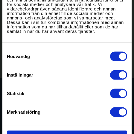
för sociala medier och analysera vår trafik. Vi
BRÖLLOP
vidarebefordrar även sådana identifierare och annan
information från din enhet till de sociala medier och
annons- och analysföretag som vi samarbetar med.
Dessa kan i sin tur kombinera informationen med annan
OM OSS
information som du har tillhandahållit eller som de har
samlat in när du har använt deras tjänster.
GALLERI
Samtyckesval
Konferens-
Nödvändig
Svenska Möten
Svanen
IACC
anläggningar
In english
Inställningar
BOKA
Statistik
KONFERENS
Aktiviteter
Marknadsföring
WEEKEND & GOLF
MAT & DRYCK