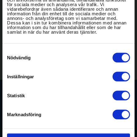
för sociala medier och analysera vår trafik. Vi
BRÖLLOP
vidarebefordrar även sådana identifierare och annan
information från din enhet till de sociala medier och
annons- och analysföretag som vi samarbetar med.
Dessa kan i sin tur kombinera informationen med annan
OM OSS
information som du har tillhandahållit eller som de har
samlat in när du har använt deras tjänster.
GALLERI
Samtyckesval
Konferens-
Nödvändig
Svenska Möten
Svanen
IACC
anläggningar
In english
Inställningar
BOKA
Statistik
KONFERENS
Aktiviteter
Marknadsföring
WEEKEND & GOLF
MAT & DRYCK