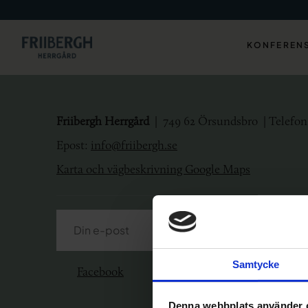
KONFEREN
Friibergh
Herrgård
|
749 62 Örsundsbro | Telefon: 
Epost:
info@friibergh.se
Karta och vägbeskrivning Google Maps
Samtycke
Facebook
Instagram
Denna webbplats använder 