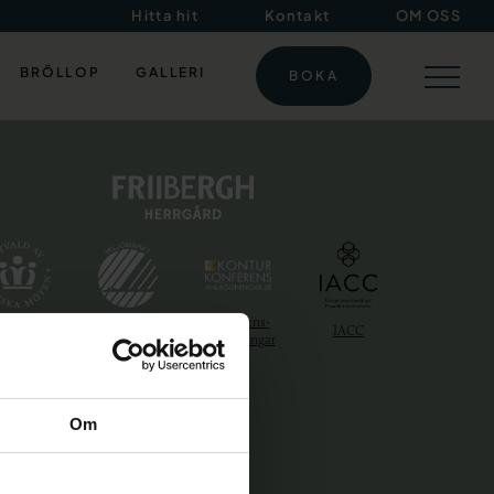
Hitta hit
Kontakt
OM OSS
BRÖLLOP
GALLERI
BOKA
eekend & konferens i sjönära herrgårdsmiljö
KONFERENS
KTIVITETER
Konferens-
nska Möten
Svanen
IACC
anläggningar
WEEKEND & GOLF
MAT & DRYCK
Om
BOENDE