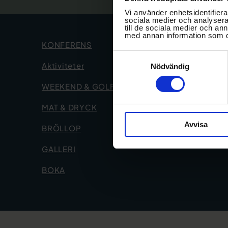
Vi använder enhetsidentifierar
sociala medier och analysera 
till de sociala medier och a
med annan information som du 
KONFERENS
Samtyckesval
Aktiviteter
Nödvändig
WEEKEND & GOLF
MAT & DRYCK
Avvisa
BRÖLLOP
GALLERI
BOKA