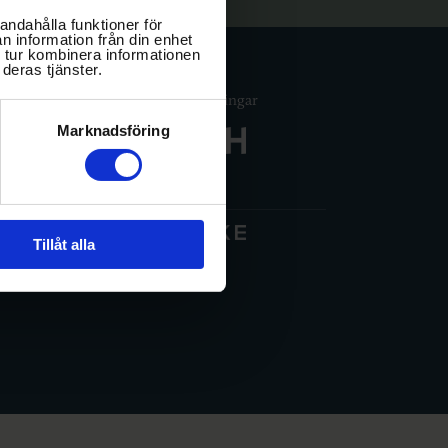
andahålla funktioner för
n information från din enhet
 tur kombinera informationen
BRÖLLOP
deras tjänster.
Våra konferensanläggningar
OM OSS
Marknadsföring
Friibergh Herrgård
ALLERI
Tillåt alla
n english
Villa Aske
BOKA