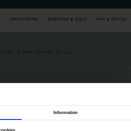
S
AKTIVITETER
WEEKEND & GOLF
MAT & DRYCK
W
0171 – 41 66 60 eller 08 – 611 41 41
A
Sve
Information
cookies