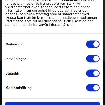
för sociala medier och analysera vår trafik. Vi
BRÖLLOP
vidarebefordrar även sådana identifierare och annan
information från din enhet till de sociala medier och
annons- och analysföretag som vi samarbetar med.
Dessa kan i sin tur kombinera informationen med annan
OM OSS
information som du har tillhandahållit eller som de har
samlat in när du har använt deras tjänster.
GALLERI
Samtyckesval
Konferens-
Nödvändig
Svenska Möten
Svanen
IACC
anläggningar
In english
Inställningar
BOKA
Statistik
KONFERENS
Aktiviteter
Marknadsföring
WEEKEND & GOLF
MAT & DRYCK